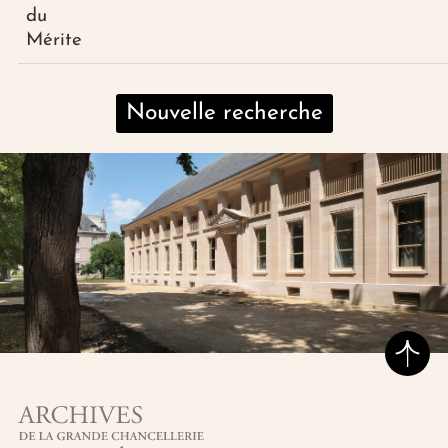
du
Mérite
Nouvelle recherche
Hau
Archives de la grande chancellerie