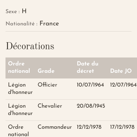
H
Sexe
France
Nationalité
Décorations
Ordre
Date du
national
Grade
décret
Date JO
Légion
Officier
10/07/1964
12/07/1964
d'honneur
Légion
Chevalier
20/08/1945
d'honneur
Ordre
Commandeur
12/12/1978
17/12/1978
national