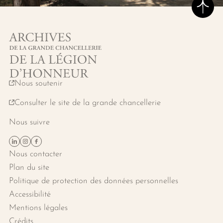
Hau
Archives de la grande chancellerie
Nous soutenir
Consulter le site de la grande chancellerie
Nous suivre
Suivez-nous sur Linkedin
Suivez-nous sur Instagram
Suivez-nous sur Facebook
Nous contacter
Plan du site
Politique de protection des données personnelles
Accessibilité
Mentions légales
Crédits