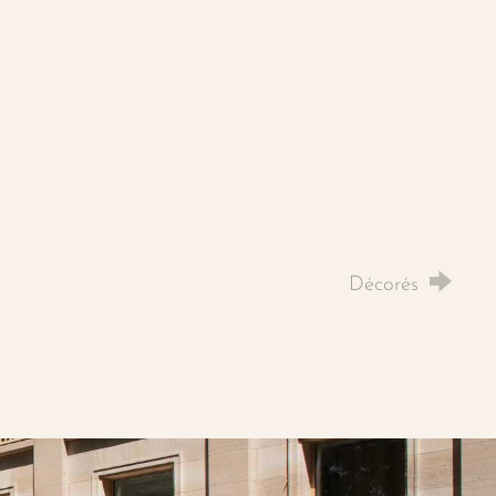
Décorés
dIn