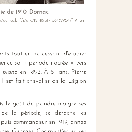
ie de 1910. Dornac
://gallica.bnf.fr/ark:/12148/btv1b8432964j/f19.item
nts tout en ne cessant d'étudier
mmence sa « période nacrée » vers
u piano
en 1892. À 51 ans, Pierre
l est fait chevalier de la Légion
is le goût de peindre malgré ses
 de la période, se détache les
eur puis commandeur en 1919, année
me Georges Charpentier et ses