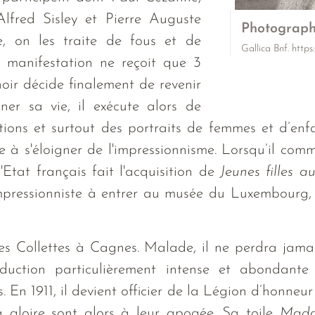
fred Sisley et Pierre Auguste
Photograph
e, on les traite de fous et de
Gallica Bnf. https
la manifestation ne reçoit que 3
noir décide finalement de revenir
gner sa vie, il exécute alors de
ns et surtout des portraits de femmes et d’enfa
e à s'éloigner de l'impressionnisme. Lorsqu’il co
'Etat français fait l'acquisition de
Jeunes filles a
pressionniste à entrer au musée du Luxembourg, i
es Collettes à Cagnes. Malade, il ne perdra jama
uction particulièrement intense et abondante
es. En 1911, il devient officier de la Légion d’honn
a gloire sont alors à leur apogée. Sa toile
Mada