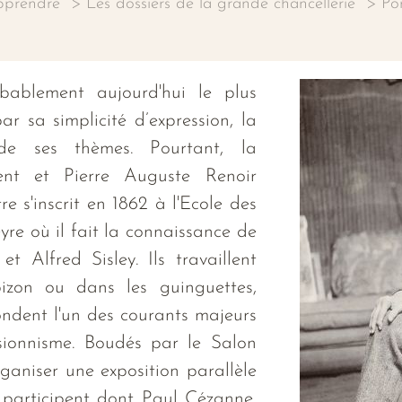
pprendre
Les dossiers de la grande chancellerie
Po
bablement aujourd'hui le plus
ar sa simplicité d’expression, la
de ses thèmes. Pourtant, la
ment et Pierre Auguste Renoir
re s'inscrit en 1862 à l'Ecole des
yre où il fait la connaissance de
t Alfred Sisley. Ils travaillent
izon ou dans les guinguettes,
 fondent l'un des courants majeurs
essionnisme. Boudés par le Salon
organiser une exposition parallèle
 y participent dont Paul Cézanne,