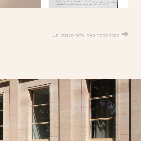
Le casse-tête des vacances
dIn