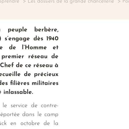
pprendre
Les dossiers de la grande chancellerie
Po
 peuple berbère,
8) s’engage dès 1940
ée de l’Homme et
u premier réseau de
. Chef de ce réseau à
recueille de précieux
s filières militaires
é inlassable.
le service de contre-
déportée dans le camp
ück en octobre de la